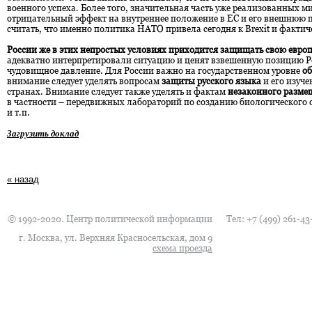
военного успеха. Более того, значительная часть уже реализованных м
отрицательный эффект на внутреннее положение в ЕС и его внешнюю 
считать, что именно политика НАТО привела сегодня к Brexit и фактич
России же в этих непростых условиях приходится защищать свою европ
адекватно интерпретировали ситуацию и ценят взвешенную позицию Ро
чудовищное давление. Для России важно на государственном уровне
об
внимание следует уделять вопросам
защиты русского языка
и его изуче
странах. Внимание следует также уделять и фактам
незаконного разме
в частности – передвижных лабораторий по созданию биологического 
и т.п.
Загрузить доклад
« назад
© 1992-2020. Центр политической информации
Тел:
+7 (499) 261-43
г. Москва, ул. Верхняя Красносельская, дом 9
схема проезда