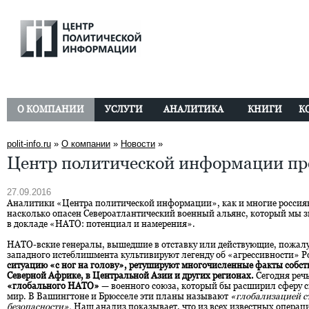
О КОМПАНИИ
УСЛУГИ
АНАЛИТИКА
КНИГИ
К
polit-info.ru
»
О компании
»
Новости
»
Центр политической информации пр
27.09.2016
Аналитики «Центра политической информации», как и многие россиян
насколько опасен Североатлантический военный альянс, который мы з
в докладе «НАТО: потенциал и намерения».
НАТО-вские генералы, вышедшие в отставку или действующие, пожалуй
западного истеблишмента культивируют легенду об «агрессивности» Р
ситуацию «с ног на голову», ретушируют многочисленные факты собств
Северной Африке, в Центральной Азии и других регионах.
Сегодня речь
«глобального НАТО»
— военного союза, который бы расширил сферу св
мир. В Вашингтоне и Брюсселе эти планы называют
«глобализацией с
безопасности».
Наш анализ показывает, что из всех известных операц