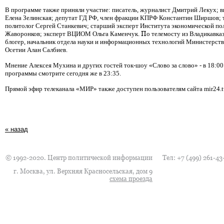
В программе также приняли участие: писатель, журналист Дмитрий Лекух;
Елена Зелинская; депутат ГД РФ, член фракции КПРФ Константин Ширшов;
политолог Сергей Станкевич; старший эксперт Института экономической пол
Жаворонков; эксперт ВЦИОМ Ольга Каменчук.
П
о телемосту из Владикавка
блогер, начальник отдела науки и информационных технологий Министерств
Осетии Алан Салбиев.
Мнение Алексея Мухина и других гостей ток-шоу «Слово за слово» - в 18:0
программы смотрите сегодня же в 23:35.
Прямой эфир телеканала «МИР» также доступен пользователям сайта mir24.t
« назад
© 1992-2020. Центр политической информации
Тел:
+7 (499) 261-43
г. Москва, ул. Верхняя Красносельская, дом 9
схема проезда