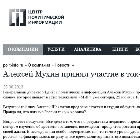
О КОМПАНИИ
УСЛУГИ
АНАЛИТИКА
КНИГИ
К
polit-info.ru
»
О компании
»
Новости
»
Алексей Мухин принял участие в ток
25.06.2013
Генеральный директор Центра политической информации Алексей Мухин при
слово», которое выйдет в эфир телеканала «МИР» уже сегодня, 25 июня, в 18
Ведущий ток-шоу Алексей Шахматов предложил гостям в студии обсудить в
Правда ли, что жизнь в России так уж хороша?
Вопрос этот неслучаен. Все дело в том, что по результатам недавнего опро
центром изучения общественного мнения, восемьдесят процентов россиян п
своей жизни. В исследовании особо подчеркивается, что такого уровня удо
россиян не фиксировалось ни разу за все время мониторинга этого показател